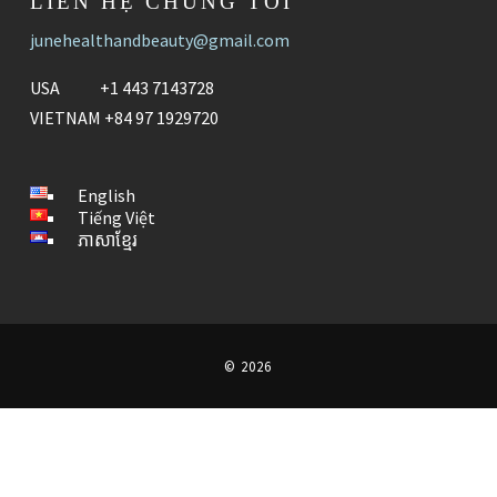
LIÊN HỆ CHÚNG TÔI
junehealthandbeauty@gmail.com
USA +1 443 7143728
VIETNAM +84 97 1929720
English
Tiếng Việt
ភាសាខ្មែរ
© 2026