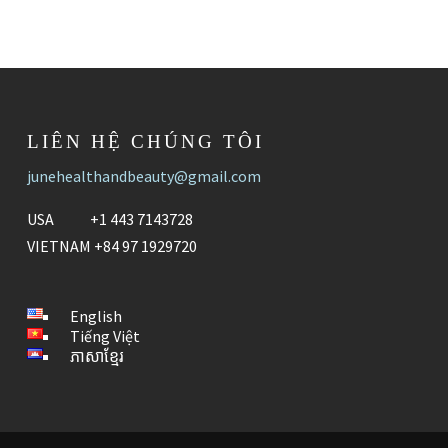
LIÊN HỆ CHÚNG TÔI
junehealthandbeauty@gmail.com
USA +1 443 7143728
VIETNAM +84 97 1929720
English
Tiếng Việt
ភាសាខ្មែរ