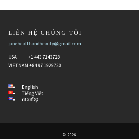
LIÊN HỆ CHÚNG TÔI
junehealthandbeauty@gmail.com
USA +1 443 7143728
VIETNAM +84 97 1929720
English
Tiếng Việt
ភាសាខ្មែរ
© 2026