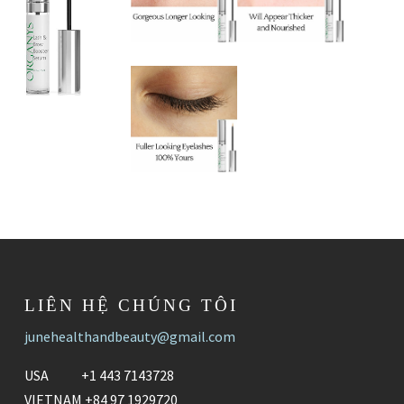
LIÊN HỆ CHÚNG TÔI
junehealthandbeauty@gmail.com
USA +1 443 7143728
VIETNAM +84 97 1929720