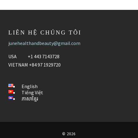
LIÊN HỆ CHÚNG TÔI
junehealthandbeauty@gmail.com
USA +1 443 7143728
VIETNAM +84 97 1929720
English
Tiếng Việt
ភាសាខ្មែរ
© 2026